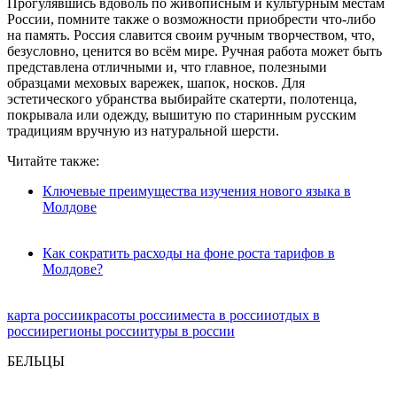
Прогулявшись вдоволь по живописным и культурным местам
России, помните также о возможности приобрести что-либо
на память. Россия славится своим ручным творчеством, что,
безусловно, ценится во всём мире. Ручная работа может быть
представлена отличными и, что главное, полезными
образцами меховых варежек, шапок, носков. Для
эстетического убранства выбирайте скатерти, полотенца,
покрывала или одежду, вышитую по старинным русским
традициям вручную из натуральной шерсти.
Читайте также:
Ключевые преимущества изучения нового языка в
Молдове
Как сократить расходы на фоне роста тарифов в
Молдове?
карта россии
красоты россии
места в россии
отдых в
россии
регионы россии
туры в россии
БЕЛЬЦЫ