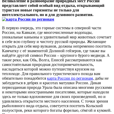
Великолепие и разнообразие природных мест России
представляет собой особый вид отдыха, открывающий
туристам новые горизонты не только для
интеллектуального, но и для духовного развития.
В первую очередь, это горные системы в северной части
России, на Кавказе, где многочисленные водопады,
уникальные каньоны и удивительный мир животных сочетает
в себе всю глубину и чистоту русской природы. Желающие
открыть для себя мир вулканов, должны непременно посетить
Камчатку с её знаменитой Долиной гейзеров, где также вы
найдёте другой символ России – крупного бурого медведя. А
такие реки, как Обь, Волга, Енисей рассматриваются как
самостоятельная природная достопримечательность,
насладиться которой можно путешествуя круизом на
теплоходе. Для правильного туристического похода вам
обязательно понадобится
карта России по регионам
, дабы не
заблудиться в дебрях и красотах матушки России. Дикая
первозданная природа Урала была описана многими русскими
и некоторыми иностранными писателями, которые находили
здесь не только вдохновение для своих произведений, но и
удивлялись открытости местного населения. С точки зрения
рыболовного вида отдыха, советуется посетить Кольский
полуостров, реки которого богаты форелью, сёмгой и кумжей.