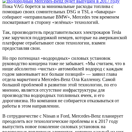
Пока VAG борется за минимальные расходы топлива с
помощью своих сомнительных DSG и TSI, а «баварцы»
собирают «неправильные BMW», Mercedes тем временем
посматривает в сторону «зелёных» технологий.
Так, производитель представительских электрокаров Tesla
уже заручился поддержкой немцев, которые на американской
платформе отрабатывают свои технологии, взамен
предоставляя свои.
Но про потенциал «водородных» силовых установок
руководство концерна тоже не забывает. «Мы считаем, что в
нише абсолютно «чистых» автомобилей водород с каждым
годом завоевывает все больше позиций» — заявил глава
отдела маркетинга Mercedes-Benz Ола Каллениу. Самой
большой проблемой в развитии этой технологии, по его
мнению, является отсутствие инфраструктуры для
производства водородных топливных ячеек, и его
дороговизна. Но компания не собирается отказываться от
работы в этом направлении.
В сотрудничестве с Nissan и Ford, Mercedes-Benz планирует
преодолеть все технологические проблемы и к 2017 году
выпустить новое поколение силовых установок на
водородных топливных элементах, которую каждый из них