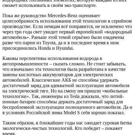
сможет использовать в своём эко-транспорте.
Пока же руководство Mercedes-Benz оценивает
целесообразность использования этой технологии в серийном
производстве. Если немцам всё понравится, не исключено что
через три года свет увидит первый европейский «водородный
автомобиль». Раньше этой темой серьёзно были озадачены
разве что парни из Toyota, да и в последнее время к ним
присоединились Honda и Hyundai.
Каковы перспективы использования водорода в
автопромышленности – сказать сложно. Не стоит забывать,
что изначально эта технология была разработана в качестве
замены кислотных аккумуляторов для электрических
автомобилей. Классические АКБ не способны удержать
достаточный заряд для адекватной эксплуатации автомобиля
на электрической тяге. Но на смену им пришли «мобильные
технологии». Так, инженеры из Tesla доказали, что литий-
ионные батареи способны держать достаточный заряд для
беспроблемной эксплуатации полноценного автомобиля. Да и
в условиях Российской зимы Model S себя хорошо показал.
Таким образом, в ближайшие годы нас ожидает суровая битва
экологически-чистых технологий. Кто победит – покажет
время.