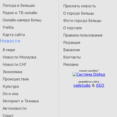
Погода в Бельцах
Прислать новость
Радио и ТВ онлайн
О городе Бельцы
Онлайн камера Бельц
Фото города Бельцы
Учёба
О портале
Карта сайта
Правила пользования
Новости
Редакция
В мире
Вакансии
Новости Молдова
Контакты
Новости СНГ
Реклама
Экономика
нашли ошибку?
Происшествия
разработка сайта
vadstudio
&
iSEO
Культура
Он и она
Интернет и Техника
Автоновости
Спорт