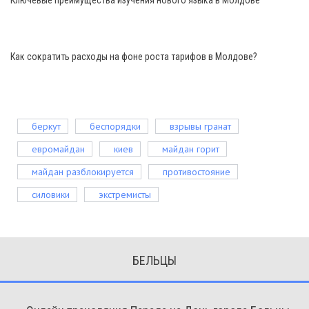
Ключевые преимущества изучения нового языка в Молдове
Как сократить расходы на фоне роста тарифов в Молдове?
беркут
беспорядки
взрывы гранат
евромайдан
киев
майдан горит
майдан разблокируется
противостояние
силовики
экстремисты
БЕЛЬЦЫ