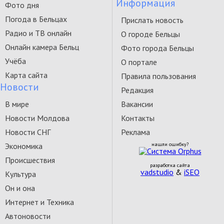
Информация
Фото дня
Погода в Бельцах
Прислать новость
Радио и ТВ онлайн
О городе Бельцы
Онлайн камера Бельц
Фото города Бельцы
Учёба
О портале
Карта сайта
Правила пользования
Новости
Редакция
В мире
Вакансии
Новости Молдова
Контакты
Новости СНГ
Реклама
Экономика
нашли ошибку?
Происшествия
разработка сайта
vadstudio
&
iSEO
Культура
Он и она
Интернет и Техника
Автоновости