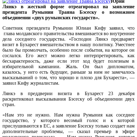
Юрий
Лянкэ в жесткой форме отреагировал на заявление
президента Румынии Траяна Бэсеску о возможном
объединении «двух румынских государств».
Советник президента Румынии Юлиан Кифу заявил, что
глава молдавского правительства вмешивается во внутренние
дела соседнего государства. «Господин Лянкэ предваряет
визит в Бухарест вмешательством в нашу политику. Уместнее
было бы промолчать, особенно после события, на которое он
сослался. Его жест можно легко интерпретировать, как
бесхарактерность, даже если этот ход будет полезным в
избирательной кампании. Жаль. Он был дипломатом,
казалось, у него есть будущее, раньше за ним не замечалось
высказываний о том, что хорошо и плохо для Бухареста», —
заявил Кифу журналистам.
Лянкэ в преддверии визита в Бухарест 23 декабря
раскритиковал высказывания Бэсеску об объединении двух
стран.
«Нам это не нужно. Нам нужна Румыния как соседнее
государство, у которого весомый голос и к которой
прислушиваются в ЕС, а заявление Бэсеску только создает нам
дополнительные проблемы, — сказал премьер в эфире
молдавского телеканала. — Нам нужна Румыния, которая