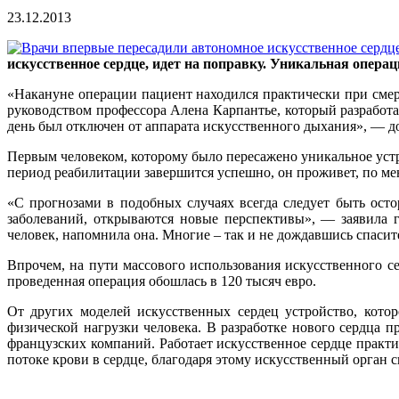
23.12.2013
искусственное сердце, идет на поправку. Уникальная опера
«Накануне операции пациент находился практически при смер
руководством профессора Алена Карпантье, который разрабо
день был отключен от аппарата искусственного дыхания», — д
Первым человеком, которому было пересажено уникальное устро
период реабилитации завершится успешно, он проживет, по мен
«С прогнозами в подобных случаях всегда следует быть осто
заболеваний, открываются новые перспективы», — заявила 
человек, напомнила она. Многие – так и не дождавшись спасит
Впрочем, на пути массового использования искусственного сер
проведенная операция обошлась в 120 тысяч евро.
От других моделей искусственных сердец устройство, кото
физической нагрузки человека. В разработке нового сердца
французских компаний. Работает искусственное сердце практ
потоке крови в сердце, благодаря этому искусственный орган 