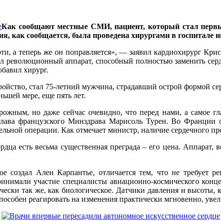
Как сообщают местные СМИ, пациент, который стал первы
ция, как сообщается, была проведена хирургами в госпитале
ти, а теперь же он поправляется», — заявил кардиохирург Кр
тал революционный аппарат, способный полностью заменить сер
обавил хирург.
йство, стал 75-летний мужчина, страдавший острой формой серд
ьшей мере, еще пять лет.
рожным, но даже сейчас очевидно, что перед нами, а самое г
глава французского Минздрава Марисоль Турен. Во Франции о
ельной операции. Как отмечает министр, наличие сердечного про
дца есть весьма существенная преграда – его цена. Аппарат, в
рое создал Ален Карпантье, отличается тем, что не требует 
 принимали участие специалисты авиационно-космического конц
ически так же, как биологическое. Датчики давления и высоты,
способен реагировать на изменения практически мгновенно, уве