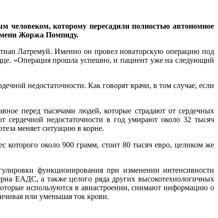
м человеком, которому пересадили полностью автономное
 имени Жоржа Помпиду.
истиан Латремуй. Именно он провел новаторскую операцию под
дце. «Операция прошла успешно, и пациент уже на следующий
ечной недостаточности. Как говорят врачи, в том случае, если
лавное перед тысячами людей, которые страдают от сердечных
т сердечной недостаточности в год умирают около 32 тысяч
теза меняет ситуацию в корне.
ес которого около 900 грамм, стоит 80 тысяч евро, целиком же
регулировки функционирования при изменении интенсивности
ерна ЕАДС, а также целого ряда других высокотехнологичных
 которые используются в авиастроении, снимают информацию о
личивая или уменьшая ток крови.