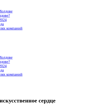
Молдове
лдове?
2024
ода
илях компаний
Молдове
лдове?
2024
ода
илях компаний
искусственное сердце