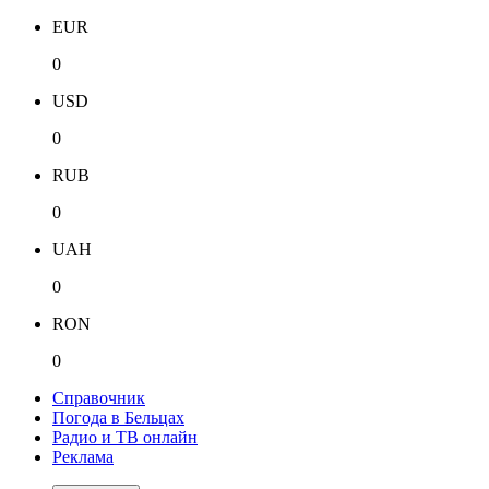
EUR
0
USD
0
RUB
0
UAH
0
RON
0
Справочник
Погода в Бельцах
Радио и ТВ онлайн
Реклама