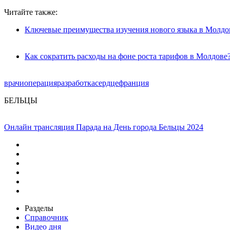
Читайте также:
Ключевые преимущества изучения нового языка в Молдо
Как сократить расходы на фоне роста тарифов в Молдове
врачи
операция
разработка
сердце
франция
БЕЛЬЦЫ
Онлайн трансляция Парада на День города Бельцы 2024
Разделы
Справочник
Видео дня