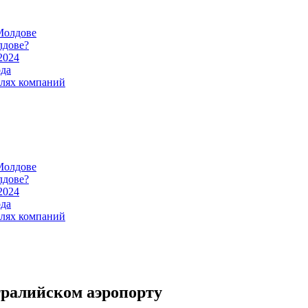
Молдове
лдове?
2024
ода
илях компаний
Молдове
лдове?
2024
ода
илях компаний
тралийском аэропорту