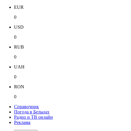
EUR
0
USD
0
RUB
0
UAH
0
RON
0
Справочник
Погода в Бельцах
Радио и ТВ онлайн
Реклама