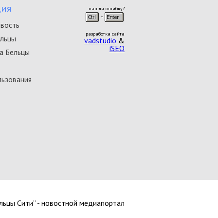
ия
нашли ошибку?
овость
разработка сайта
ельцы
vadstudio
&
iSEO
а Бельцы
льзования
ельцы Сити” - новостной медиапортал