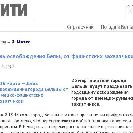
EU
0
Справочник
Погода в Бель
вная
→
Я - Мнение
нь освобождения Бельц от фашистских захватчик
.03.2013
26 марта жители города
Бельцы будут праздновать
годовщину освобождения
города от немецко-румынс
захватчиков.
ной 1944 года город Бельцы считался практически прифронтов
Запад тои дело, что переправляются войска, техника, горючее и
припасы. В Бельцах в это время расположены четыре госпиталя,
орые переполнены тяжелоранеными. В городе размещены тыло