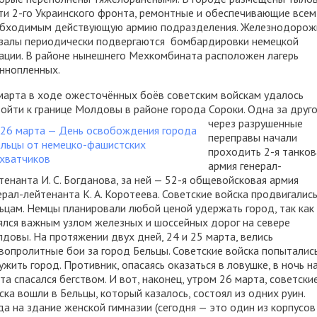
ти 2-го Украинского фронта, ремонтные и обеспечивающие всем
бходимым действующую армию подразделения. Железнодоро
залы периодически подвергаются бомбардировки немецкой
ации. В районе нынешнего Мехкомбината расположен лагерь
ннопленных.
марта в ходе ожесточённых боёв советским войскам удалось
ойти к границе Молдовы в районе города Сороки. Одна за друг
через разрушенные
переправы начали
проходить 2-я танков
армия генерал-
тенанта И. С. Богданова, за ней — 52-я общевойсковая армия
ерал-лейтенанта К. А. Коротеева. Советские войска продвигались
ьцам. Немцы планировали любой ценой удержать город, так как
ялся важным узлом железных и шоссейных дорог на севере
довы. На протяжении двух дней, 24 и 25 марта, велись
вопролитные бои за город Бельцы. Советские войска попыталис
ужить город. Противник, опасаясь оказаться в ловушке, в ночь н
та спасался бегством. И вот, наконец, утром 26 марта, советски
ска вошли в Бельцы, который казалось, состоял из одних руин.
да на здание женской гимназии (сегодня — это один из корпусов