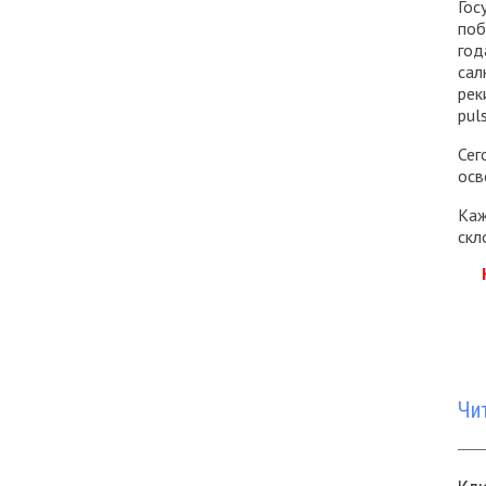
Гос
поб
год
сал
рек
pul
Сег
осв
Каж
скл
Чи