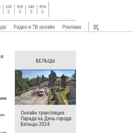
R
USD
RUB
UAH
RON
0
0
0
0
цах
Радио и ТВ онлайн
Реклама
ов
БЕЛЬЦЫ
ких
Онлайн трансляция
ым:
Парада на День города
Бельцы 2024
вые