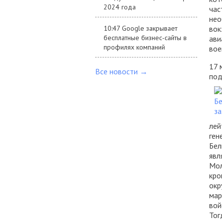
2024 года
час
нео
10:47 Google закрывает
вок
бесплатные бизнес-сайты в
ави
профилях компаний
вое
17 
Все новости →
под
лей
ген
Бел
явл
Мол
кро
окр
мар
вой
Тог