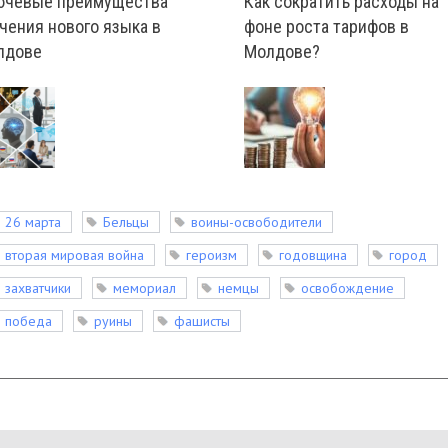
ючевые преимущества
Как сократить расходы на
чения нового языка в
фоне роста тарифов в
лдове
Молдове?
26 марта
Бельцы
воины-освободители
вторая мировая война
героизм
годовщина
город
захватчики
мемориал
немцы
освобождение
победа
руины
фашисты