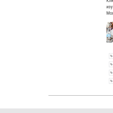
Кл
изу
Мо