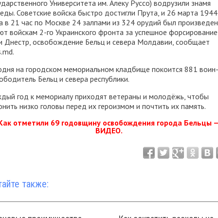
ударственного Университета им. Алеку Руссо) водрузили знамя
еды. Советские войска быстро достигли Прута, и 26 марта 1944
а в 21 час по Москве 24 залпами из 324 орудий был произведен
ют войскам 2-го Украинского фронта за успешное форсирование
и Днестр, освобождение Бельц и севера Молдавии, сообщает
s.md.
одня на городском мемориальном кладбище покоится 881 воин
ободитель Бельц и севера республики.
дый год к мемориалу приходят ветераны и молодёжь, чтобы
онить низко головы перед их героизмом и почтить их память.
Как отметили 69 годовщину освобождения города Бельцы 
ВИДЕО
.
тайте также: