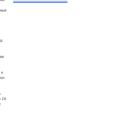
жные
ой
ая
 к
 он
ь
а 26
е