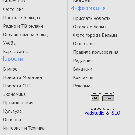
Видео дня
Виджеты
Информация
Фото дня
Погода в Бельцах
Прислать новость
Радио и ТВ онлайн
О городе Бельцы
Онлайн камера Бельц
Фото города Бельцы
Учёба
О портале
Карта сайта
Правила пользования
Новости
Редакция
В мире
Вакансии
Новости Молдова
Контакты
Новости СНГ
Реклама
Экономика
нашли ошибку?
Происшествия
разработка сайта
Культура
vadstudio
&
iSEO
Он и она
Интернет и Техника