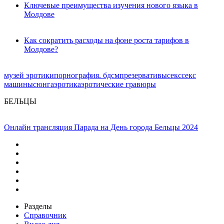
Ключевые преимущества изучения нового языка в
Молдове
Как сократить расходы на фоне роста тарифов в
Молдове?
музей эротики
порнография. бдсм
презервативы
секс
секс
машины
сюнга
эротика
эротические гравюры
БЕЛЬЦЫ
Онлайн трансляция Парада на День города Бельцы 2024
Разделы
Справочник