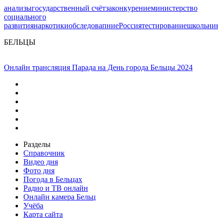
анализы
государственный счёт
закон
курение
министерство
социального
развития
наркотики
обследовапние
Россия
тестирование
школьни
БЕЛЬЦЫ
Онлайн трансляция Парада на День города Бельцы 2024
Разделы
Справочник
Видео дня
Фото дня
Погода в Бельцах
Радио и ТВ онлайн
Онлайн камера Бельц
Учёба
Карта сайта