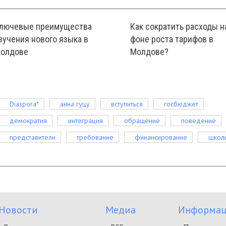
лючевые преимущества
Как сократить расходы н
зучения нового языка в
фоне роста тарифов в
олдове
Молдове?
Diaspora*
анна гуцу
вступиться
госбюджет
демократия
интеграция
обращение
поведение
представители
требование
финансирование
школ
Новости
Медиа
Информац