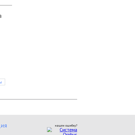
а
ы
ия
нашли ошибку?