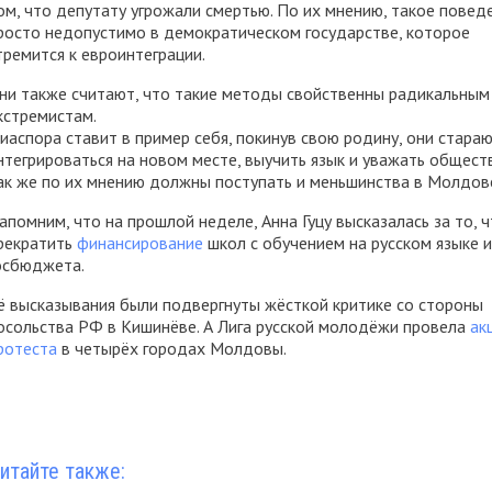
ом, что депутату угрожали смертью. По их мнению, такое повед
росто недопустимо в демократическом государстве, которое
тремится к евроинтеграции.
ни также считают, что такие методы свойственны радикальным
кстремистам.
иаспора ставит в пример себя, покинув свою родину, они стара
нтегрироваться на новом месте, выучить язык и уважать общест
ак же по их мнению должны поступать и меньшинства в Молдов
апомним, что на прошлой неделе, Анна Гуцу высказалась за то, 
рекратить
финансирование
школ с обучением на русском языке и
осбюджета.
ё высказывания были подвергнуты жёсткой критике со стороны
осольства РФ в Кишинёве. А Лига русской молодёжи провела
ак
ротеста
в четырёх городах Молдовы.
итайте также: