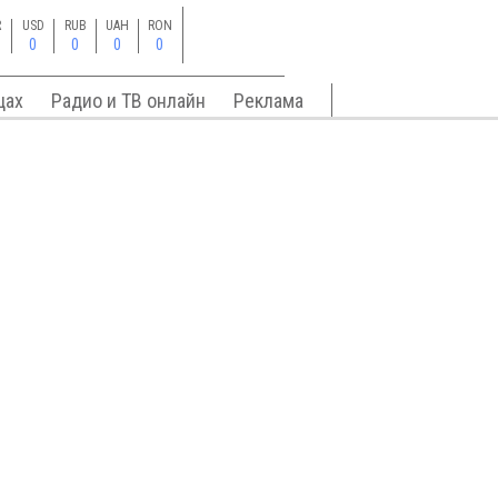
R
USD
RUB
UAH
RON
0
0
0
0
цах
Радио и ТВ онлайн
Реклама