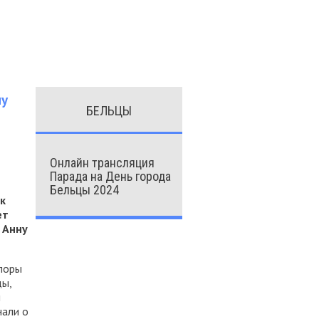
ну
БЕЛЬЦЫ
Онлайн трансляция
Парада на День города
Бельцы 2024
к
ет
 Анну
поры
ды,
и
нали о