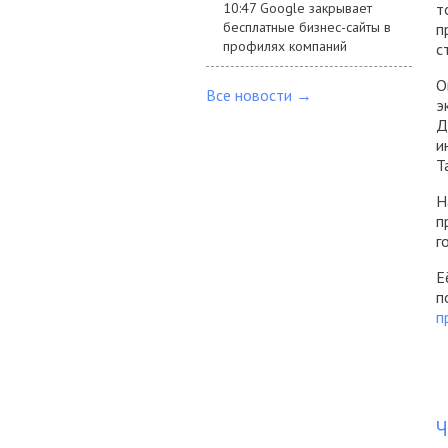
10:47 Google закрывает
т
бесплатные бизнес-сайты в
п
профилях компаний
с
О
Все новости →
э
Д
и
Т
Н
п
г
Е
п
п
Ч