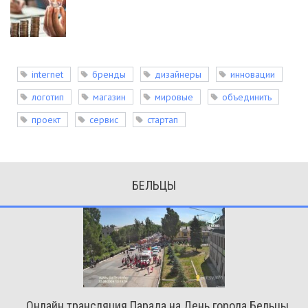
internet
бренды
дизайнеры
инновации
логотип
магазин
мировые
объединить
проект
сервис
стартап
БЕЛЬЦЫ
Онлайн трансляция Парада на День города Бельцы