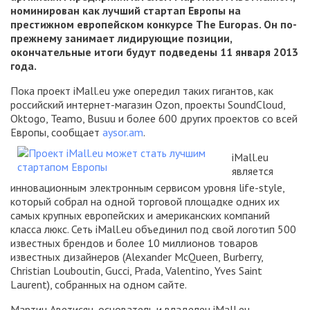
номинирован как лучший стартап Европы на
престижном европейском конкурсе The Europas. Он по-
прежнему занимает лидирующие позиции,
окончательные итоги будут подведены 11 января 2013
года.
Пока проект iMall.eu уже опередил таких гигантов, как
российский интернет-магазин Ozon, проекты SoundCloud,
Oktogo, Teamo, Busuu и более 600 других проектов со всей
Европы, сообщает
aysor.am
.
iMall.eu
является
инновационным электронным сервисом уровня life-style,
который собрал на одной торговой площадке одних их
самых крупных европейских и американских компаний
класса люкс. Сеть iMall.eu объединил под свой логотип 500
известных брендов и более 10 миллионов товаров
известных дизайнеров (Alexander McQueen, Burberry,
Christian Louboutin, Gucci, Prada, Valentino, Yves Saint
Laurent), собранных на одном сайте.
Мартин Аветисян, основатель и владелец iMall.eu,