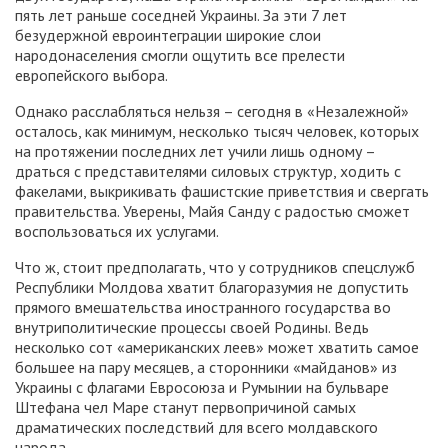
пять лет раньше соседней Украины. За эти 7 лет
безудержной евроинтеграции широкие слои
народонаселения смогли ощутить все прелести
европейского выбора.
Однако расслабляться нельзя – сегодня в «Незалежной»
осталось, как минимум, несколько тысяч человек, которых
на протяжении последних лет учили лишь одному –
драться с представителями силовых структур, ходить с
факелами, выкрикивать фашистские приветствия и свергать
правительства. Уверены, Майя Санду с радостью сможет
воспользоваться их услугами.
Что ж, стоит предполагать, что у сотрудников спецслужб
Республики Молдова хватит благоразумия не допустить
прямого вмешательства иностранного государства во
внутриполитические процессы своей Родины. Ведь
несколько сот «американских леев» может хватить самое
большее на пару месяцев, а сторонники «майданов» из
Украины с флагами Евросоюза и Румынии на бульваре
Штефана чел Маре станут первопричиной самых
драматических последствий для всего молдавского
народа.