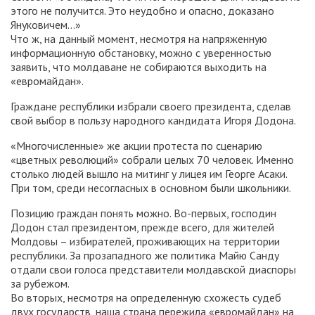
этого не получится. Это неудобно и опасно, доказано
Януковичем…»
Что ж, на данный момент, несмотря на напряженную
информационную обстановку, можно с уверенностью
заявить, что молдаване не собираются выходить на
«евромайдан».
Граждане республики избрали своего президента, сделав
свой выбор в пользу народного кандидата Игоря Додона.
«Многочисленные» же акции протеста по сценарию
«цветных революций» собрали целых 70 человек. Именно
столько людей вышло на митинг у лицея им Георге Асаки.
При том, среди несогласных в основном были школьники.
Позицию граждан понять можно. Во-первых, господин
Додон стал президентом, прежде всего, для жителей
Молдовы – избирателей, проживающих на территории
республики. За прозападного же политика Майю Санду
отдали свои голоса представители молдавской диаспоры
за рубежом.
Во вторых, несмотря на определенную схожесть судеб
двух государств, наша страна пережила «евромайдан» на